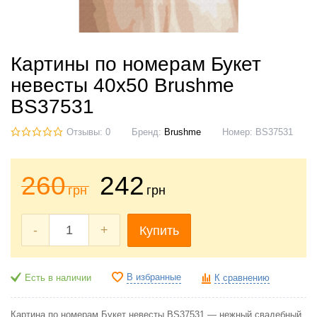
Картины по номерам Букет
невесты 40x50 Brushme
BS37531
Отзывы: 0
Бренд:
Brushme
Номер:
BS37531
260
242
грн
грн
-
+
Купить
В избранные
Есть в наличии
К сравнению
Картина по номерам Букет невесты BS37531 — нежный свадебный