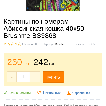
Картины по номерам
Абиссинская кошка 40x50
Brushme BS9868
Отзывы: 0
Бренд:
Brushme
Номер:
BS9868
260
242
грн
грн
-
+
Купить
В избранные
Есть в наличии
К сравнению
Картина по номерам Абиссинская кошка BS9868 — яркий поп-арт