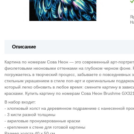
Я
Н
Описание
Картина по номерам Сова Неон — это современный арт-портрет
фиолетовыми неоновыми оттенками на глубоком черном фоне. 
погружаетесь в творческий процесс, забываете о повседневных з
стильным украшением в стиле поп-арт и оригинальным подарком
который легко обновить в любое время: смените картину в завис
красками. Купить картину по номерам Сова Неон Brushme GX321
В набор входит:
- хлопковый холст на деревянном подрамнике с нанесенной пр
- 3 кисти разной толщины
- акриловые пронумерованные краски
- крепления к стене для готовой картины
Размер холста 40 х 50 см