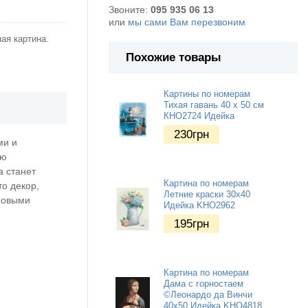
Звоните:
095 935 06 13
или
мы сами Вам перезвоним
ая картина.
Похожие товары
Картины по номерам
Тихая гавань 40 х 50 см
КНО2724 Идейка
230
грн
ми и
ью
а станет
Картина по номерам
о декор,
Летние краски 30х40
 новыми
Идейка KHO2962
195
грн
Картина по номерам
Дама с горностаем
©Леонардо да Винчи
40х50 Идейка KHO4818