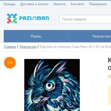
Бренды
Доставка и оплата
Новости
Контакти
Повернення
Пазлы
Творчество
Главная
Творчество
Картина по номерам Сова Неон 40 х 50 см Br
-7%