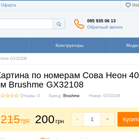
Оферта
Изб
095 935 06 13
Обратный звонок
Конструкторы
Модел
ushme GX32108
Картина по номерам Сова Неон 40
см Brushme GX32108
Отзывы: 0
Бренд:
Brushme
Номер:
GX32108
215
200
-
+
Купит
грн
грн