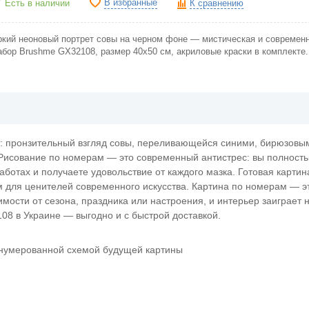
В избранные
Есть в наличии
К сравнению
ркий неоновый портрет совы на черном фоне — мистическая и современн
абор Brushme GX32108, размер 40х50 см, акриловые краски в комплекте.
: пронзительный взгляд совы, переливающейся синими, бирюзовы
Рисование по номерам — это современный антистрес: вы полност
аботах и получаете удовольствие от каждого мазка. Готовая картин
 для ценителей современного искусства. Картина по номерам — эт
имости от сезона, праздника или настроения, и интерьер заиграет
08 в Украине — выгодно и с быстрой доставкой.
онумерованной схемой будущей картины