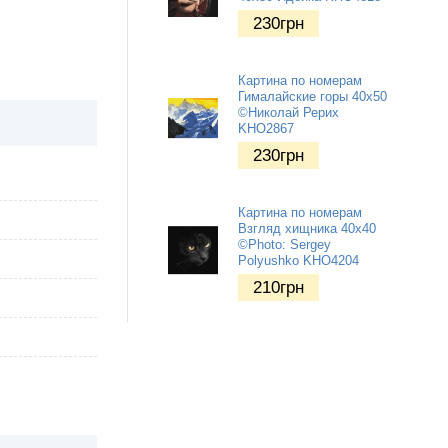
230
грн
Картина по номерам
Гималайские горы 40х50
©Николай Рерих
KHO2867
230
грн
Картина по номерам
Взгляд хищника 40х40
©Photo: Sergey
Polyushko KHO4204
210
грн