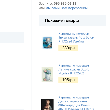
Звоните:
095 935 06 13
или
мы сами Вам перезвоним
Похожие товары
Картины по номерам
Тихая гавань 40 х 50 см
КНО2724 Идейка
230
грн
Картина по номерам
Летние краски 30х40
Идейка KHO2962
195
грн
Картина по номерам
Дама с горностаем
©Леонардо да Винчи
40х50 Идейка KHO4818