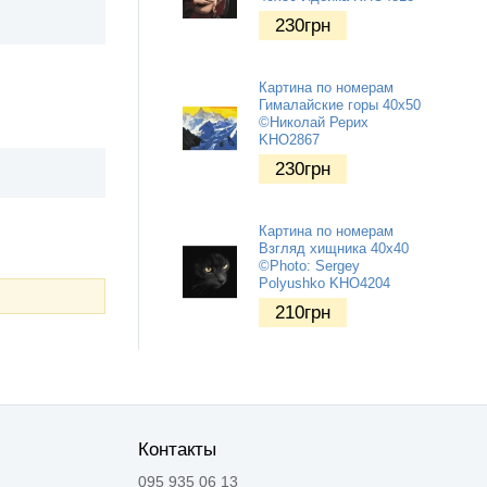
230
грн
Картина по номерам
Гималайские горы 40х50
©Николай Рерих
KHO2867
230
грн
Картина по номерам
Взгляд хищника 40х40
©Photo: Sergey
Polyushko KHO4204
210
грн
Контакты
095 935 06 13