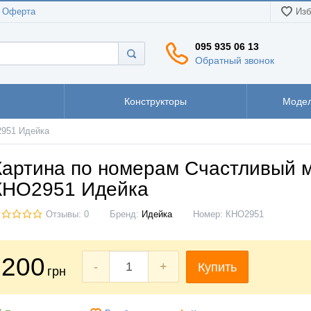
Оферта
Изб
095 935 06 13
Обратный звонок
Конструкторы
Модел
2951 Идейка
Картина по номерам Счастливый 
КНО2951 Идейка
Отзывы: 0
Бренд:
Идейка
Номер:
КНО2951
200
-
+
Купить
грн