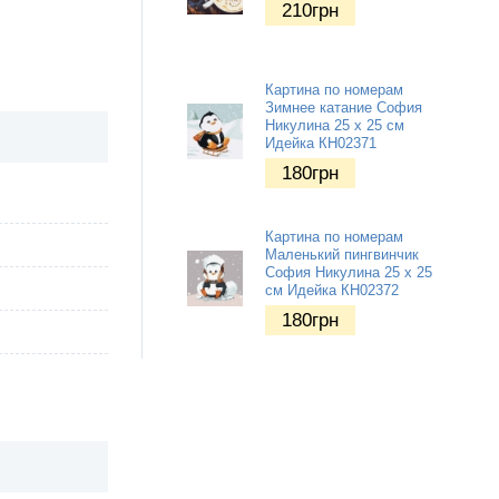
210
грн
Картина по номерам
Зимнее катание София
Никулина 25 х 25 см
Идейка КН02371
180
грн
Картина по номерам
Маленький пингвинчик
София Никулина 25 х 25
см Идейка КН02372
180
грн