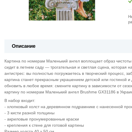
Н
р
Описание
Картина по номерам Маленький ангел воплощает образ чистоты 
сидит в летнем саду — трогательная и светлая сцена, которая
антистрес: вы полностью погружаетесь в творческий процесс, з
картина станет прекрасным украшением детской или гостиной и 
обновить в любое время: смените картину в зависимости от сезо
картину по номерам Маленький ангел Brushme GX31186 в Украин
В набор входит:
- хлопковый холст на деревянном подрамнике с нанесенной пр
- 3 кисти разной толщины
- акриловые пронумерованные краски
- крепления к стене для готовой картины
Размер холста 40 х 50 см