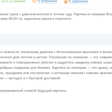
В избранные
Есть в наличии
К сравнению
ежная сцена с девочкой-ангелом в летнем саду. Картина по номерам Br
азмер 40х50 см, акриловые краски в комплекте.
и нежности: маленькая девочка с белоснежными крыльями и венко
 наполнит дом теплом и уютом. Рисование по номерам — это совре
абываете о повседневных заботах и радуетесь каждому новому штрих
добрым подарком для близких. Картина по номерам — это декор, к
на, праздника или настроения, и интерьер заиграет новыми краска
е — выгодно и с быстрой доставкой.
онумерованной схемой будущей картины