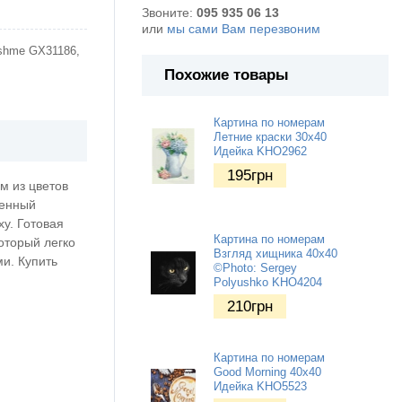
Звоните:
095 935 06 13
или
мы сами Вам перезвоним
ushme GX31186,
Похожие товары
Картина по номерам
Летние краски 30х40
Идейка KHO2962
195
грн
м из цветов
менный
у. Готовая
Картина по номерам
оторый легко
Взгляд хищника 40х40
ми. Купить
©Photo: Sergey
Polyushko KHO4204
210
грн
Картина по номерам
Good Morning 40х40
Идейка KHO5523