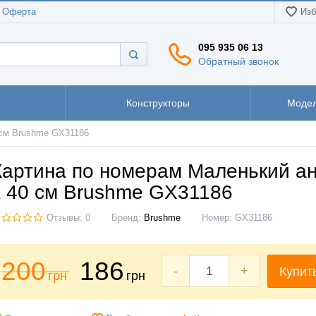
Оферта
Изб
095 935 06 13
Обратный звонок
Конструкторы
Модел
 см Brushme GX31186
Картина по номерам Маленький ан
х 40 см Brushme GX31186
Отзывы: 0
Бренд:
Brushme
Номер:
GX31186
200
186
-
+
Купит
грн
грн