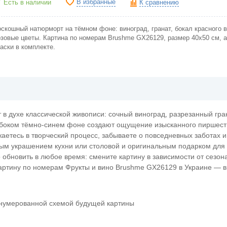
В избранные
Есть в наличии
К сравнению
оскошный натюрморт на тёмном фоне: виноград, гранат, бокал красного в
озовые цветы. Картина по номерам Brushme GX26129, размер 40х50 см, 
аски в комплекте.
 духе классической живописи: сочный виноград, разрезанный гран
лубоком тёмно-синем фоне создают ощущение изысканного пиршест
етесь в творческий процесс, забываете о повседневных заботах и
тным украшением кухни или столовой и оригинальным подарком для
 обновить в любое время: смените картину в зависимости от сезон
картину по номерам Фрукты и вино Brushme GX26129 в Украине — в
онумерованной схемой будущей картины