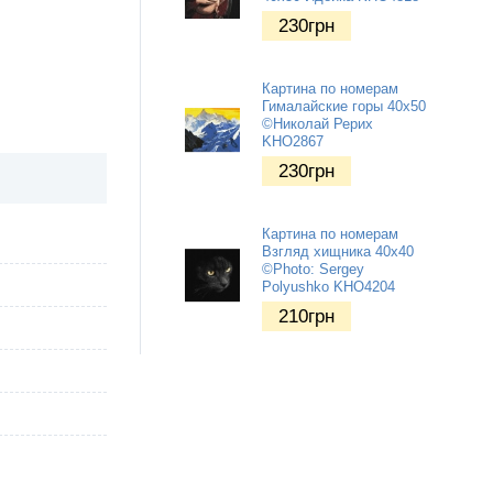
230
грн
Картина по номерам
Гималайские горы 40х50
©Николай Рерих
KHO2867
230
грн
Картина по номерам
Взгляд хищника 40х40
©Photo: Sergey
Polyushko KHO4204
210
грн