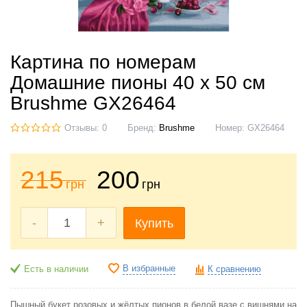
Картина по номерам
Домашние пионы 40 х 50 см
Brushme GX26464
Отзывы: 0
Бренд:
Brushme
Номер:
GX26464
215
200
грн
грн
-
+
Купить
В избранные
Есть в наличии
К сравнению
Пышный букет розовых и жёлтых пионов в белой вазе с вишнями на