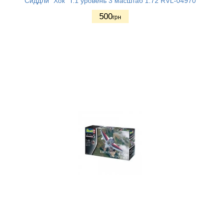
Сиддли "Хок" T.1 уровень 3 масштаб 1:72 RVL-04970
500
грн